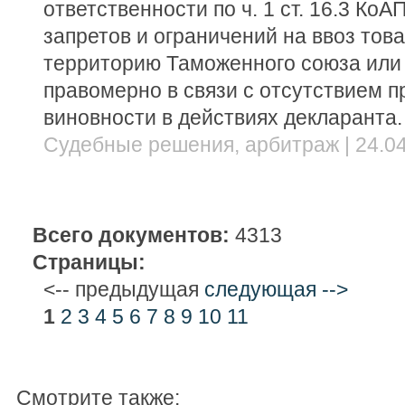
ответственности по ч. 1 ст. 16.3 Ко
запретов и ограничений на ввоз тов
территорию Таможенного союза или
правомерно в связи с отсутствием п
виновности в действиях декларанта.
Судебные решения, арбитраж | 24.04
Всего документов:
4313
Страницы:
<-- предыдущая
следующая -->
1
2
3
4
5
6
7
8
9
10
11
Смотрите также: