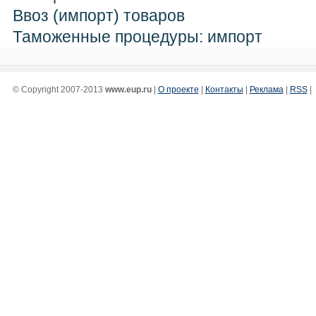
Ввоз (импорт) товаров
Таможенные процедуры: импорт
© Copyright 2007-2013
www.eup.ru
|
О проекте
|
Контакты
|
Реклама
|
RSS
|