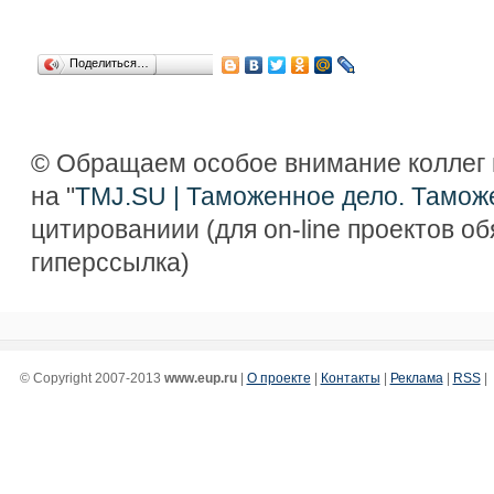
Поделиться…
© Обращаем особое внимание коллег 
на "
TMJ.SU | Таможенное дело. Тамож
цитированиии (для on-line проектов о
гиперссылка)
© Copyright 2007-2013
www.eup.ru
|
О проекте
|
Контакты
|
Реклама
|
RSS
|