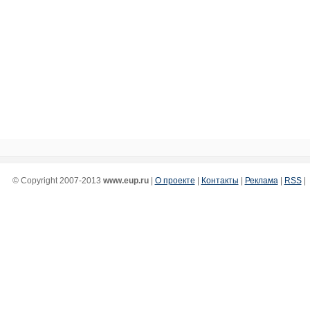
© Copyright 2007-2013
www.eup.ru
|
О проекте
|
Контакты
|
Реклама
|
RSS
|