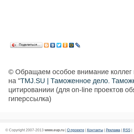
Поделиться…
© Обращаем особое внимание коллег 
на "
TMJ.SU | Таможенное дело. Тамож
цитированиии (для on-line проектов о
гиперссылка)
© Copyright 2007-2013
www.eup.ru
|
О проекте
|
Контакты
|
Реклама
|
RSS
|