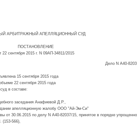
ЫЙ АРБИТРАЖНЫЙ АПЕЛЛЯЦИОННЫЙ СУД
ПОСТАНОВЛЕНИЕ
т 22 сентября 2015 г. N 09АП-34811/2015
Дело N А40-8203
ъявлена 15 сентября 2015 года
объеме 22 сентября 2015 года
суд в составе:
дебного заседания Анафиевой Д.Р.,
едании апелляционную жалобу ООО "Ай-Эм-Си"
вы от 30.06.2015 по делу N А40-82037/15, принятое в порядке упрощенно
 (153-566),