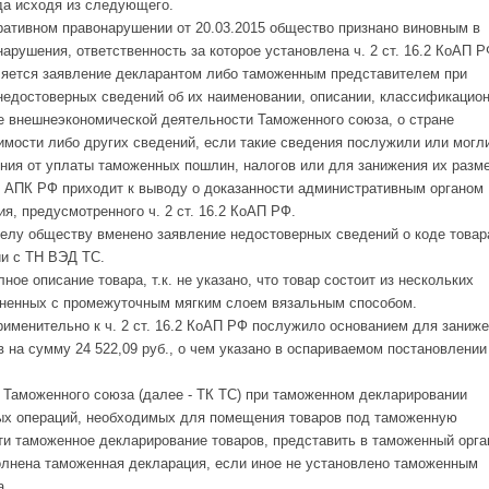
да исходя из следующего.
ативном правонарушении от 20.03.2015 общество признано виновным в
рушения, ответственность за которое установлена ч. 2 ст. 16.2 КоАП Р
вляется заявление декларантом либо таможенным представителем при
недостоверных сведений об их наименовании, описании, классификацио
е внешнеэкономической деятельности Таможенного союза, о стране
имости либо других сведений, если такие сведения послужили или могл
ия от уплаты таможенных пошлин, налогов или для занижения их разме
10 АПК РФ приходит к выводу о доказанности административным органом
, предусмотренного ч. 2 ст. 16.2 КоАП РФ.
елу обществу вменено заявление недостоверных сведений о коде товар
ии с ТН ВЭД ТС.
ое описание товара, т.к. не указано, что товар состоит из нескольких
иненных с промежуточным мягким слоем вязальным способом.
именительно к ч. 2 ст. 16.2 КоАП РФ послужило основанием для заниж
 на сумму 24 522,09 руб., о чем указано в оспариваемом постановлении
а Таможенного союза (далее - ТК ТС) при таможенном декларировании
ых операций, необходимых для помещения товаров под таможенную
ти таможенное декларирование товаров, представить в таможенный орга
олнена таможенная декларация, если иное не установлено таможенным
а.