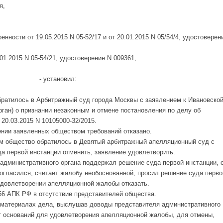
я,
енности от 19.05.2015 N 05-52/17 и от 20.01.2015 N 05/54/4, удостоверен
01.2015 N 05-54/21, удостоверение N 009361;
- установил:
братилось в Арбитражный суд города Москвы с заявлением к Ивановско
ган) о признании незаконным и отмене постановления по делу об
20.03.2015 N 10105000-32/2015.
ении заявленных обществом требований отказано.
м общество обратилось в Девятый арбитражный апелляционный суд с
да первой инстанции отменить, заявление удовлетворить.
административного органа поддержал решение суда первой инстанции, 
гласился, считает жалобу необоснованной, просил решение суда перво
 удовлетворении апелляционной жалобы отказать.
156 АПК РФ в отсутствие представителей общества.
 материалах дела, выслушав доводы представителя административного
т оснований для удовлетворения апелляционной жалобы, для отмены,