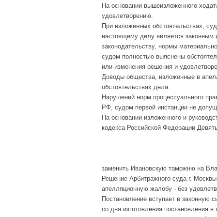
На основании вышеизложенного ходата
удовлетворению.
При изложенных обстоятельствах, суд
настоящему делу является законным 
законодательству, нормы материально
судом полностью выяснены обстоятель
или изменения решения и удовлетвор
Доводы общества, изложенные в апелл
обстоятельствах дела.
Нарушений норм процессуального прав
РФ, судом первой инстанции не допущ
На основании изложенного и руководств
кодекса Российской Федерации Девят
заменить Ивановскую таможню на Вл
Решение Арбитражного суда г. Москвы 
апелляционную жалобу - без удовлетв
Постановление вступает в законную с
со дня изготовления постановления в