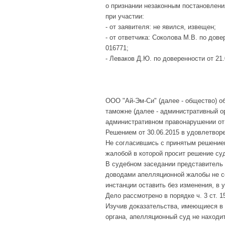
о признании незаконным постановлени
при участии:
- от заявителя: не явился, извещен;
- от ответчика: Соколова М.В. по довер
016771;
- Леваков Д.Ю. по доверенности от 21.
ООО "Ай-Эм-Си" (далее - общество) о
таможне (далее - административный ор
административном правонарушении от 
Решением от 30.06.2015 в удовлетвор
Не согласившись с принятым решение
жалобой в которой просит решение су
В судебном заседании представитель 
доводами апелляционной жалобы не со
инстанции оставить без изменения, в
Дело рассмотрено в порядке ч. 3 ст. 
Изучив доказательства, имеющиеся в
органа, апелляционный суд не находи