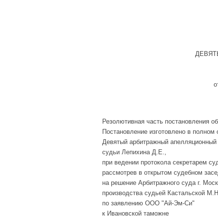
ДЕВЯТ
о
Резолютивная часть постановления об
Постановление изготовлено в полном 
Девятый арбитражный апелляционный 
судьи Лепихина Д.Е.,
при ведении протокола секретарем су
рассмотрев в открытом судебном зас
на решение Арбитражного суда г. Моск
производства судьей Кастальской М.Н.
по заявлению ООО "Ай-Эм-Си"
к Ивановской таможне