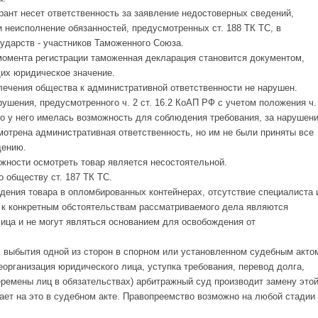
ларант несет ответственность за заявление недостоверных сведений,
 неисполнение обязанностей, предусмотренных ст. 188 ТК ТС, в
сударств - участников Таможенного Союза.
с момента регистрации таможенная декларация становится документом,
их юридическое значение.
ечения общества к административной ответственности не нарушен.
шения, предусмотренного ч. 2 ст. 16.2 КоАП РФ с учетом положения ч.
то у него имелась возможность для соблюдения требования, за нарушен
смотрена административная ответственность, но им не были приняты все
дению.
жности осмотреть товар является несостоятельной.
о обществу ст. 187 ТК ТС.
ения товара в опломбированных контейнерах, отсутствие специалиста 
 к конкретным обстоятельствам рассматриваемого дела являются
ица и не могут являться основанием для освобождения от
ях выбытия одной из сторон в спорном или установленном судебным акто
организация юридического лица, уступка требования, перевод долга,
еремены лиц в обязательствах) арбитражный суд производит замену это
ает на это в судебном акте. Правопреемство возможно на любой стадии