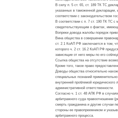
В силу п. 5 ст. 65, ст. 189 ТК ТС дек
указанных в таможенной декларации, и
соответствии с законодательством го
В соответствии с п. 7 ст. 190 ТК ТС 
свидетельствующим о фактах, имеющ
Вопреки довода жалобы порядок привл
Вина общества в совершении правонару
ст. 2.1 КоАП РФ заключается в том, ч
которого ч. 2 ст. 16.2 КоАП РФ преду
зависящие от него меры по его соблю
Ссылка общества на отсутствие возмо
Кроме того, такое право предоставлен
Доводы общества относительно нахожд
специальных познаний применительно
внутренней проблемой юридического л
административной ответственности.
Согласно ч. 1 ст. 48 АПК РФ в случа
арбитражного суда правоотношении (ре
смерть гражданина и другие случаи п
стороны ее правопреемником и указыв
арбитражного процесса.