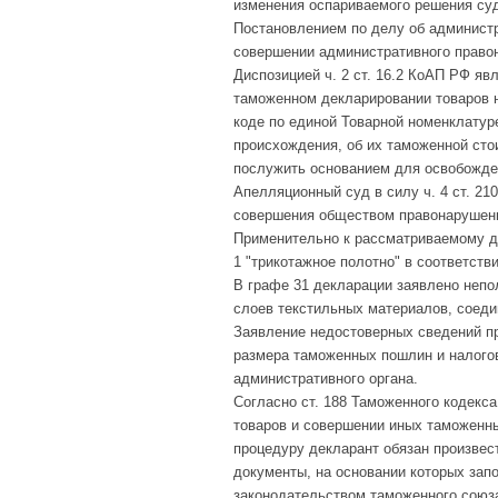
изменения оспариваемого решения су
Постановлением по делу об администр
совершении административного правона
Диспозицией ч. 2 ст. 16.2 КоАП РФ я
таможенном декларировании товаров 
коде по единой Товарной номенклатур
происхождения, об их таможенной сто
послужить основанием для освобожден
Апелляционный суд в силу ч. 4 ст. 2
совершения обществом правонарушения
Применительно к рассматриваемому д
1 "трикотажное полотно" в соответств
В графе 31 декларации заявлено неполн
слоев текстильных материалов, соед
Заявление недостоверных сведений пр
размера таможенных пошлин и налогов
административного органа.
Согласно ст. 188 Таможенного кодекс
товаров и совершении иных таможенн
процедуру декларант обязан произвес
документы, на основании которых зап
законодательством таможенного союз