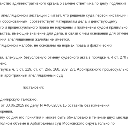
йство административного органа о замене ответчика по делу подлежит
 апелляционной инстанции считает, что решение суда первой инстанции 
и обоснованным, соответствует материалам дела и действующему
го и процессуального права не нарушены и применены судом правильно
ства, имеющие значение для дела, в связи с чем оснований для отмен
ения апелляционной жалобы не имеется.
яционной жалобе, не основаны на нормах права и фактических
а, влекущих безусловную отмену судебного акта в порядке ч. 4 ст. 270
ено.
уясь ч. 3 ст. 229, ст. ст. 266, 268, 269, 271 Арбитражного процессуальн
ый арбитражный апелляционный суд
постановил:
адимирскую таможню.
от 30.06.2015 по делу N А40-82037/15 оставить без изменения,
орения.
илу со дня его принятия и может быть обжаловано в течение двух месяц
 полном объеме в Арбитражный суд Московского округа только по