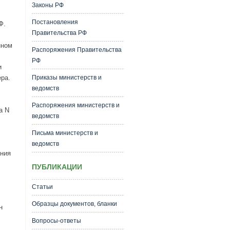
Законы РФ
Постановления
Ф.
Правительства РФ
нном
Распоряжения Правительства
РФ
и
ра.
Приказы министерств и
ведомств
Распоряжения министерств и
а N
ведомств
Письма министерств и
ведомств
ения
ПУБЛИКАЦИИ
Статьи
Образцы документов, бланки
н
Вопросы-ответы