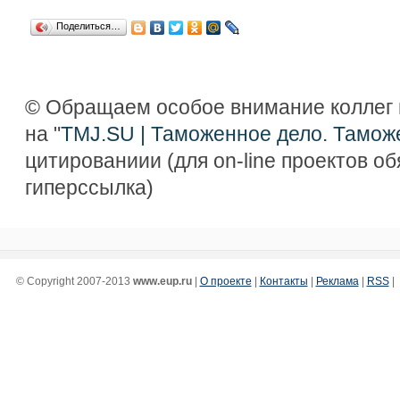
Поделиться…
© Обращаем особое внимание коллег 
на "
TMJ.SU | Таможенное дело. Тамож
цитированиии (для on-line проектов о
гиперссылка)
© Copyright 2007-2013
www.eup.ru
|
О проекте
|
Контакты
|
Реклама
|
RSS
|