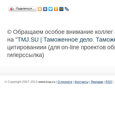
Поделиться…
© Обращаем особое внимание коллег 
на "
TMJ.SU | Таможенное дело. Тамож
цитированиии (для on-line проектов о
гиперссылка)
© Copyright 2007-2013
www.eup.ru
|
О проекте
|
Контакты
|
Реклама
|
RSS
|